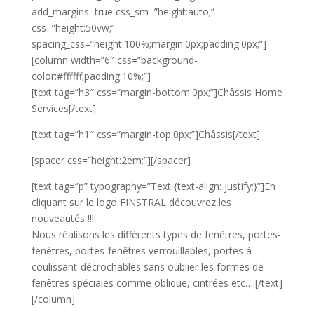
add_margins=true css_sm=”height:auto;”
css=”height:50vw;”
spacing_css=”height:100%;margin:0px;padding:0px;”]
[column width=”6″ css=”background-
color:#ffffff;padding:10%;”]
[text tag=”h3″ css=”margin-bottom:0px;”]Châssis Home
Services[/text]
[text tag=”h1″ css=”margin-top:0px;”]Châssis[/text]
[spacer css=”height:2em;”][/spacer]
[text tag=”p” typography=”Text {text-align: justify;}”]En
cliquant sur le logo FINSTRAL découvrez les
nouveautés !!!!
Nous réalisons les différents types de fenêtres, portes-
fenêtres, portes-fenêtres verrouillables, portes à
coulissant-dé­cro­cha­bles sans oublier les formes de
fenêtres spéciales comme o­bli­que, cintrées etc….[/text]
[/column]