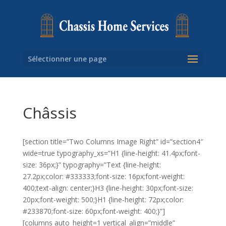
Sélectionner une page
Châssis
[section title=”Two Columns Image Right” id=”section4″
wide=true typography_xs=”H1 {line-height: 41.4px;font-
size: 36px;}” typography=”Text {line-height:
27.2px;color: #333333;font-size: 16px;font-weight:
400;text-align: center;}H3 {line-height: 30px;font-size:
20px;font-weight: 500;}H1 {line-height: 72px;color:
#233870;font-size: 60px;font-weight: 400;}”]
[columns auto_height=1 vertical_align=”middle”