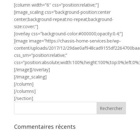
[column width=”6″ css=”position:relative;”]
[image_scaling css=”background-position:center
center;background-repeat:no-repeat;background-
size:cover;”]
[overlay css=”background-color:#000000;opacity:0.4;”]
[image image=”https://chassis-home-services.be/wp-
content/uploads/2017/12/29dae0af948cad9155df2264700ba
css_sm=”position:relative;”
css=”position:absolute;width:100%;height:100%;top:0%;left:0%;
[/image][/overlay]
[/image_scaling]
[/column]
[/columns]
[/section]
Commentaires récents